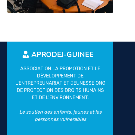
APRODEJ-GUINEE
ASSOCIATION LA PROMOTION ET LE
DÉVELOPPEMENT DE
L’ENTREPREUNARIAT ET JEUNESSE ONG
DE PROTECTION DES DROITS HUMAINS
ET DE L’ENVIRONNEMENT.
Le soutien des enfants, jeunes et les
personnes vulnerables